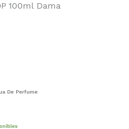
DP 100ml Dama
gua De Perfume
ponibles