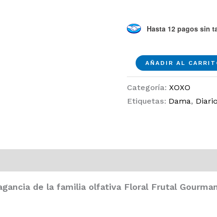
Hasta 12 pagos sin ta
Mi
AÑADIR AL CARRI
Amore
Categoría:
XOXO
EDP
Etiquetas:
Dama
,
Diari
100ml
Dama
cantidad
(4809)
gancia de la familia olfativa Floral Frutal Gourma