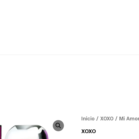
Inicio
/
XOXO
/ Mi Amo
XOXO