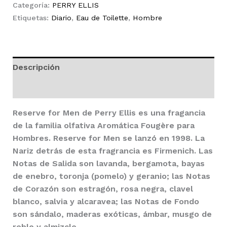
EDT
Categoría:
PERRY ELLIS
Trio
Etiquetas:
Diario
,
Eau de Toilette
,
Hombre
Estuche
3pzs
Hombre
Descripción
cantidad
Valoraciones (7174)
Reserve for Men
de
Perry Ellis
es una fragancia
de la familia olfativa Aromática Fougère para
Hombres.
Reserve for Men
se lanzó en 1998. La
Nariz detrás de esta fragrancia es Firmenich. Las
Notas de Salida son lavanda, bergamota, bayas
de enebro, toronja (pomelo) y geranio; las Notas
de Corazón son estragón, rosa negra, clavel
blanco, salvia y alcaravea; las Notas de Fondo
son sándalo, maderas exóticas, ámbar, musgo de
roble y almizcle.