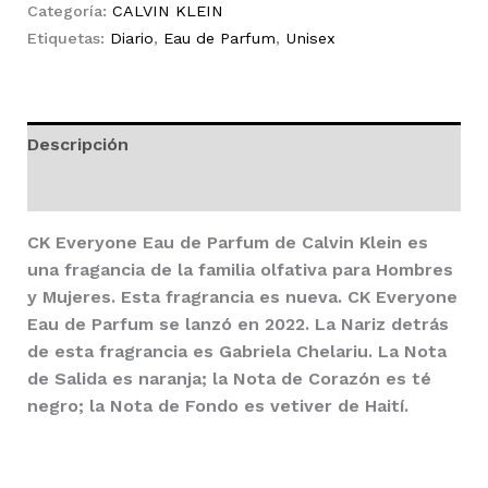
Unisex
Categoría:
CALVIN KLEIN
EDP
Etiquetas:
Diario
,
Eau de Parfum
,
Unisex
200ml
cantidad
Descripción
Valoraciones (0)
CK Everyone Eau de Parfum
de
Calvin Klein
es
una fragancia de la familia olfativa para Hombres
y Mujeres. Esta fragrancia es nueva.
CK Everyone
Eau de Parfum
se lanzó en 2022. La Nariz detrás
de esta fragrancia es Gabriela Chelariu. La Nota
de Salida es naranja; la Nota de Corazón es té
negro; la Nota de Fondo es vetiver de Haití.