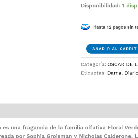
Disponibilidad:
1 dis
Hasta 12 pagos sin ta
Volupte
AÑADIR AL CARRI
EDT
Categoría:
OSCAR DE L
100ml
Etiquetas:
Dama
,
Diari
Dama
cantidad
1)
a
es una fragancia de la familia olfativa Floral Ver
creada por Sophia Grojsman y Nicholas Calderone. L