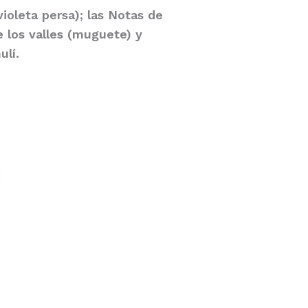
ioleta persa); las Notas de
de los valles (muguete) y
ulí.