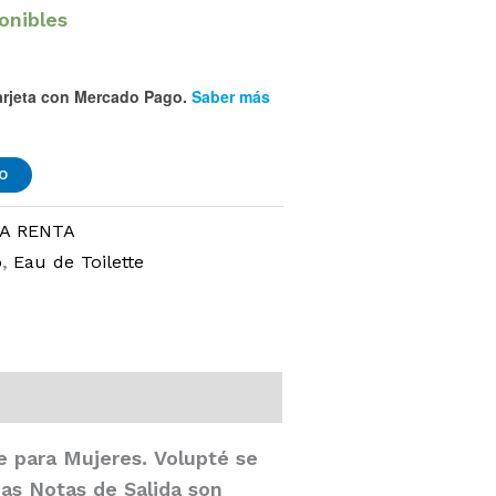
ponibles
rjeta
con Mercado Pago.
Saber más
TO
A RENTA
o
,
Eau de Toilette
de para Mujeres.
Volupté
se
as Notas de Salida son