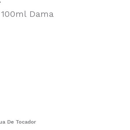
A
 100ml Dama
ua De Tocador