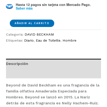
Hasta 12 pagos sin tarjeta
con Mercado Pago.
Saber más
Beyond
AÑADIR AL CARRITO
90ml
EDT
Categoría:
DAVID BECKHAM
Hombre
Etiquetas:
Diario
,
Eau de Toilette
,
Hombre
cantidad
Descripción
Valoraciones (0)
Beyond
de
David Beckham
es una fragancia de la
familia olfativa Amaderada Especiada para
Hombres.
Beyond
se lanzó en 2015. La Nariz
detrás de esta fragrancia es Nelly Hachem-Ruiz.