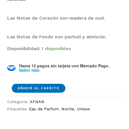
Las Notas de Corazón son madera de oud.
Las Notas de Fondo son pachulí y almizcle.
Disponibilidad:
1 disponibles
Hasta 12 pagos sin tarjeta
con Mercado Pago.
Saber más
Zimaya
AÑADIR AL CARRITO
Oud
Is
Categoría:
AFNAN
Great
Etiquetas:
Eau de Parfum
,
Noche
,
Unisex
EDP
100ml