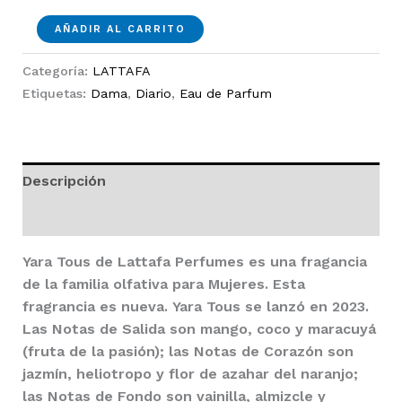
Yara
AÑADIR AL CARRITO
Tous
EDP
Categoría:
LATTAFA
100ml
Etiquetas:
Dama
,
Diario
,
Eau de Parfum
Dama
cantidad
Descripción
Valoraciones (5491)
Yara Tous
de
Lattafa Perfumes
es una fragancia
de la familia olfativa para Mujeres. Esta
fragrancia es nueva.
Yara Tous
se lanzó en 2023.
Las Notas de Salida son mango, coco y maracuyá
(fruta de la pasión); las Notas de Corazón son
jazmín, heliotropo y flor de azahar del naranjo;
las Notas de Fondo son vainilla, almizcle y