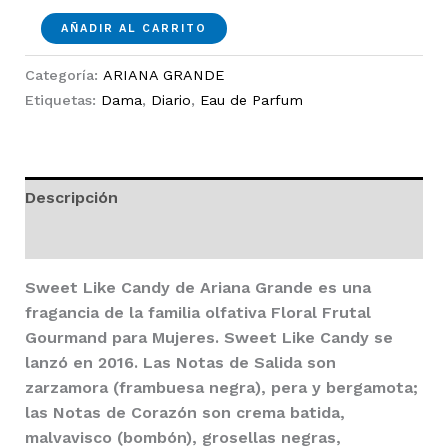
Sweet
AÑADIR AL CARRITO
Like
Candy
Categoría:
ARIANA GRANDE
EDP
Etiquetas:
Dama
,
Diario
,
Eau de Parfum
100ml
Dama
cantidad
Descripción
Valoraciones (0)
Sweet Like Candy
de
Ariana Grande
es una
fragancia de la familia olfativa Floral Frutal
Gourmand para Mujeres.
Sweet Like Candy
se
lanzó en 2016. Las Notas de Salida son
zarzamora (frambuesa negra), pera y bergamota;
las Notas de Corazón son crema batida,
malvavisco (bombón), grosellas negras,