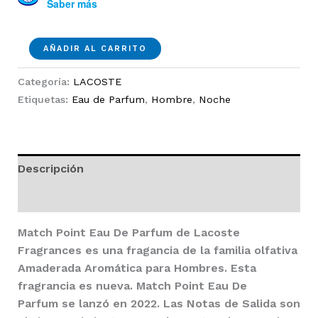
Saber más
Match
AÑADIR AL CARRITO
Point
EDP
Categoría:
LACOSTE
100ml
Etiquetas:
Eau de Parfum
,
Hombre
,
Noche
Hombre
cantidad
Descripción
Valoraciones (0)
Match Point Eau De Parfum
de
Lacoste
Fragrances
es una fragancia de la familia olfativa
Amaderada Aromática para Hombres. Esta
fragrancia es nueva.
Match Point Eau De
Parfum
se lanzó en 2022. Las Notas de Salida son