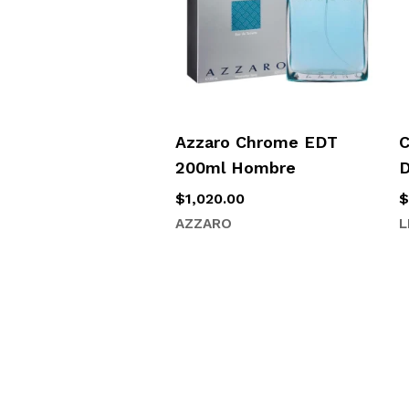
Azzaro Chrome EDT
C
200ml Hombre
$
1,020.00
AZZARO
L