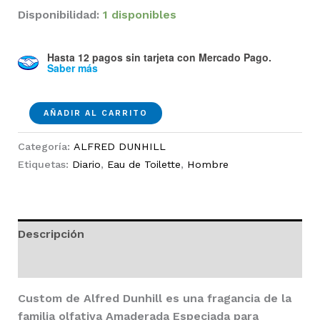
Disponibilidad:
1 disponibles
Hasta 12 pagos sin tarjeta
con Mercado Pago.
Saber más
Custom
AÑADIR AL CARRITO
100ml
EDT
Categoría:
ALFRED DUNHILL
Hombre
Etiquetas:
Diario
,
Eau de Toilette
,
Hombre
cantidad
Descripción
Valoraciones (0)
Custom
de
Alfred Dunhill
es una fragancia de la
familia olfativa Amaderada Especiada para