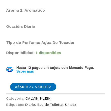
Aroma 2: Aromático
Ocasión: Diario
Tipo de Perfume: Agua De Tocador
Disponibilidad:
1 disponibles
Hasta 12 pagos sin tarjeta
con Mercado Pago.
Saber más
CK
AÑADIR AL CARRITO
One
EDT
Categoría:
CALVIN KLEIN
100ml
Etiquetas:
Diario
,
Eau de Toilette
,
Unisex
Unisex