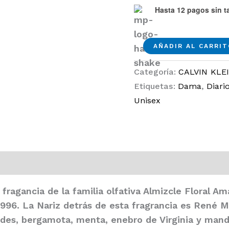
Hasta 12 pagos sin ta
Ck
AÑADIR AL CARRI
Be
Categoría:
CALVIN KLE
Agua
Etiquetas:
Dama
,
Diari
de
Unisex
tocador
200ml
Hombre
cantidad
10)
fragancia de la familia olfativa Almizcle Floral 
996. La Nariz detrás de esta fragrancia es René 
rdes, bergamota, menta, enebro de Virginia y mand