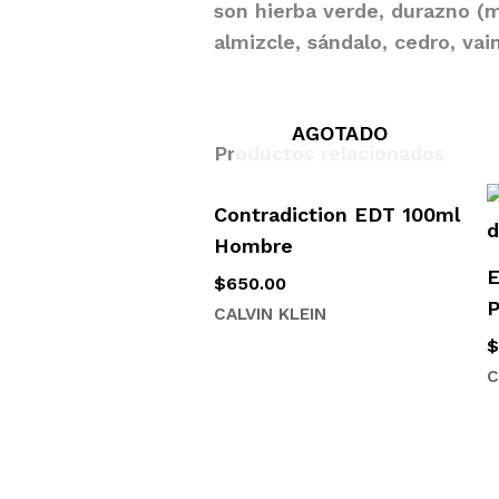
son hierba verde, durazno (m
almizcle, sándalo, cedro, vai
AGOTADO
Productos relacionados
Contradiction EDT 100ml
Hombre
E
$
650.00
P
CALVIN KLEIN
C