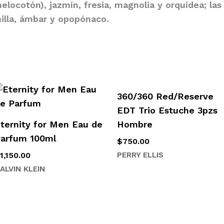
elocotón), jazmín, fresia, magnolia y orquídea; la
nilla, ámbar y opopónaco.
360/360 Red/Reserve
EDT Trio Estuche 3pzs
ternity for Men Eau de
Hombre
arfum 100ml
$
750.00
$
1,150.00
PERRY ELLIS
ALVIN KLEIN