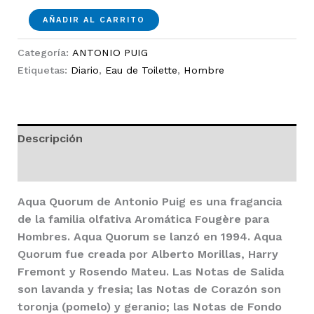
Aqua
AÑADIR AL CARRITO
Quorum
EDT
Categoría:
ANTONIO PUIG
100ml
Etiquetas:
Diario
,
Eau de Toilette
,
Hombre
Hombre
cantidad
Descripción
Valoraciones (6)
Aqua Quorum
de
Antonio Puig
es una fragancia
de la familia olfativa Aromática Fougère para
Hombres.
Aqua Quorum
se lanzó en 1994. Aqua
Quorum fue creada por Alberto Morillas, Harry
Fremont y Rosendo Mateu. Las Notas de Salida
son lavanda y fresia; las Notas de Corazón son
toronja (pomelo) y geranio; las Notas de Fondo